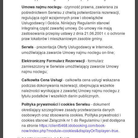
- czynność prawna, zawierana za
Umowa najmu noclegu
pośrednictwem Serwisu z chwilą potwierdzenia rezerwacji,
regulująca ogół wzajemnych praw i obowiązków
Usługodawcy i Gościa. Niniejszy Regulamin stanowi
integralną część zawartej umowy. Do umowy nie mają
zastosowania przepisy ustawy z dnia 21.06.2001 r. o ochronie
praw lokatorów i mieszkaniowym zasobie gminy.
- prezentacja Oferty Usługodawcy w Internecie,
Serwis
umożliwiająca zawarcie Umowy najmu noclegu on-line;
- formularz
Elektroniczny Formularz Rezerwacji
zamieszczony w Serwisie umożliwiający zawarcie Umowy
najmu noclegu;
- całkowita cena usługi wskazana
Całkowita Cena Usługi
podczas dokonywania rezerwacji, obejmująca wszelkie
należności wynikające z zawartej Umowy najmu noclegu z
tytułu podatków i wszelkich danin publicznych.
Leo Royal Studio
- dokument
Polityka prywatności i cookies Serwisu
określający szczegółowe zasady przetwarzania danych
Dostępna liczba: 1
osobowych oraz stosowania cookies. Polityka prywatności i
cookies stanowi Załącznik nr 1 do Regulaminu i jest dostępna
2
3 osoby
pow. 34,00 m
na stronie
https://client5468.idobooking.com/book-
1 bardzo duże łóżko podwójne (King), 1 sofa jednoosobowa (Sofa
now/index.php?module=cookies&displayOnToplayer=true
.
Bed)