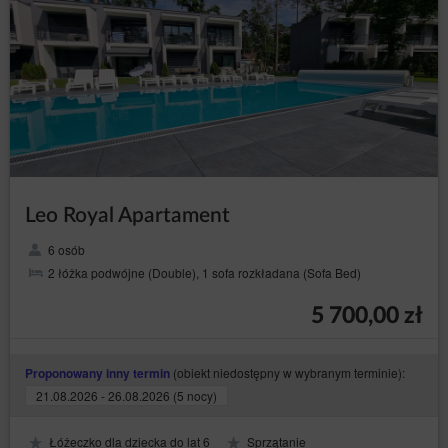
Przedmiotem Umowy jest najem miejsca noclegowego
oferowanego przez Usługodawcę za pośrednictwem
Serwisu. Do zawarcia umowy dochodzi za
pośrednictwem Elektronicznego Formularza Rezerwacji
w kolejnych nastepujących po sobie krokach - dokładne
oznaczenie przez Gościa terminu rozpoczęcia i
zakończenia pobytu, dokonanie wyboru miejsca
noclegowego, zadeklarowanie liczby osób,
Po podaniu przez Gościa wszystkich niezbędnych
danych, wyświetlone zostanie podsumowanie
rezerwacji. W celu złożenia rezerwacji konieczne jest
podanie w Elektronicznym formularzu rezerwacji danych
Leo Royal Apartament
osobowych oznaczonych jako obowiązkowe, dokonanie
akceptacji treści Regulaminu, wysłanie rezerwacji
6 osób
poprzez naciśnięcie przycisku [Złóż zamówienie].
2 łóżka podwójne (Double), 1 sofa rozkładana (Sofa Bed)
Umowę najmu noclegu uważa się za zawartą w chwili
przyjęcia przez Usługodawcę Elektronicznego
5 700,00 zł
Formularza Rezerwacji, czego potwierdzeniem jest
wyświetlenie komunikatu potwierdzającego przyjęcie
rezerwacji i podanie jej numeru.
(obiekt niedostępny w wybranym terminie):
Proponowany inny termin
Po zawarciu umowy Gość otrzymuje wiadomość e-mail
21.08.2026 - 26.08.2026 (5 nocy)
zawierającą potwierdzenie zawartej umowy wraz ze
wskazaniem jej wszystkich istotnych postanowień, w
szczególności określeniu Całkowitej Ceny Usługi,
Łóżeczko dla dziecka do lat 6
Sprzątanie