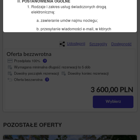
POSTANOWIENIA OGÓLNE
Rodzaje i zakres usług świadczonych drogą
Sprzątanie
elektroniczną:
zawieranie umów najmu noclegu;
3 600,00 zł
2 osoby / 5 nocy
przesyłanie wiadomości e-mail, w których
Usługodawca potwierdza utworzenie rezerwacji
wraz z jej warunkami oraz terminem dokonania
Udostępnij
Szczegóły
Dostępność
płatności;
zasady dokonywania rejestracji i korzystania z
Oferta bezzwrotna
Konta w ramach Serwisu.
Przedpłata 100%
?
Wymagana minimalna długość rezerwacji to 5 dób
Korzystanie ze Serwisu możliwe jest pod warunkiem
Dowolny początek rezerwacji
Dowolny koniec rezerwacji
spełniania przez system informatyczny, z którego
korzysta Gość następujących minimalnych wymagań
Oferta bezzwrotna
?
technicznych:
3 600,00 PLN
przeglądarki internetowe tj. Firefox, Chrome,
Internet Explorer w aktualnej wersji,
Wybierz
dowolny program od przeglądania plików w
formacie PDF,
posiadanie czynnego i prawidłowo
POZOSTAŁE OFERTY
skonfigurowane konto poczty elektronicznej.
SPOSÓB ZAWARCIA UMOWY