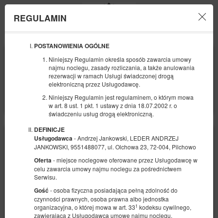
REGULAMIN
Menu
POSTANOWIENIA OGÓLNE
POCZĄTEK
KONIEC
Niniejszy Regulamin określa sposób zawarcia umowy
15
20
SIERPNIA
SIERPNIA
najmu noclegu, zasady rozliczania, a także anulowania
2026
2026
rezerwacji w ramach Usługi świadczonej drogą
elektroniczną przez Usługodawcę.
LICZBA OSÓB
Niniejszy Regulamin jest regulaminem, o którym mowa
2
FILTRY
w art. 8 ust. 1 pkt. 1 ustawy z dnia 18.07.2002 r. o
świadczeniu usług drogą elektroniczną.
DEFINICJE
- Andrzej Jankowski, LEDER ANDRZEJ
Usługodawca
JANKOWSKI, 9551488077, ul. Olchowa 23, 72-004, Pilchowo
- miejsce noclegowe oferowane przez Usługodawcę w
Oferta
celu zawarcia umowy najmu noclegu za pośrednictwem
Serwisu.
- osoba fizyczna posiadająca pełną zdolność do
Gość
czynności prawnych, osoba prawna albo jednostka
1
organizacyjna, o której mowa w art. 33
kodeksu cywilnego,
zawierająca z Usługodawcą umowę najmu noclegu.