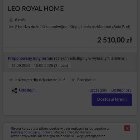
Elektronicznym Formularzu Rezerwacji.
LEO ROYAL HOME
REKLAMACJE
6 osób
W przypadku stwierdzenia niezgodnego z Umową
2 bardzo duże łóżka podwójne (King), 1 sofa rozkładana (Sofa Bed)
świadczenia usług, wszelkie reklamacje Gość powinien
zgłosić na piśmie lub w formie wiadomości e-mail w
terminie 14 dni od dnia zakończenia pobytu.
2 510,00 zł
Reklamacja powinna zawierać dane Gościa: imię,
nazwisko, adres poczty e-mail podany podczas
rezerwacji, wskazanie problemu.
(obiekt niedostępny w wybranym terminie):
Proponowany inny termin
Usługodawca rozpatruje reklamację w terminie 14 dni
12.09.2026 - 15.09.2026 (3 noce)
od jej otrzymania, o czym informuje Gościa w tej samej
formie: pisemnej lub elektronicznej.
Łóżeczko dla dziecka do lat 6
Sprzątanie
Jeżeli informacje podane w reklamacji wymagają
uzupełnienia, Usługodawca zwróci się o ich
Udostępnij
Szczegóły
Dostępność
uzupełnienie w terminie wyznaczonym do rozpoznania
reklamacji. Termin, o którym mowa w pkt 3 biegnie dla
Dostosuj termin
Usługodawcy od momentu otrzymania uzupełnionej
reklamacji.
W wypadku odmowy uwzględnienia reklamacji
Usługodawca jest obowiązany szczegółowo uzasadnić
X
Strona korzysta z plików cookie w celu realizacji usług zgodnie z
na piśmie lub w formie elektronicznej przyczyny
Polityką dotyczącą cookies
. Możesz określić warunki
odmowy.
przechowywania lub dostępu do cookie w Twojej przeglądarce.