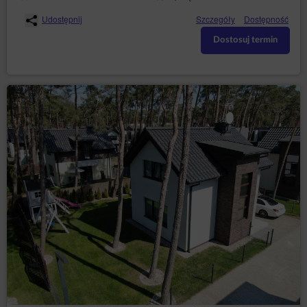
Prawem telekomunikacyjnym lub w związku
z wyrażeniem zgody na geolokalizację. Dane są
Udostępnij
Szczegóły
Dostępność
przetwarzane do czasu zakończenia korzystania przez
Dostosuj termin
Gościa/Użytkownika z Serwisu.
Administrator zobowiązuje się podjąć wszelkie środki
wymagane na mocy art. 32 RODO, tj, uwzględniając
stan wiedzy technicznej, koszt wdrażania oraz
charakter, zakres i cele przetwarzania oraz ryzyko
naruszenia praw lub wolności osób fizycznych o
różnym prawdopodobieństwie wystąpienia i wadze,
Administrator wdraża odpowiednie środki techniczne i
organizacyjne, aby zapewnić stopień bezpieczeństwa
odpowiadający temu ryzyku.
Działania marketingowe administratora
Na stronie Serwisu Administrator danych może zamieszczać
informacje marketingowe o swoich produktach lub
usługach. Wyświetlanie tych treści jest dokonywane przez
Administratora danych zgodnie z art. 6 ust.1 lit. f RODO, tj.
zgodnie z prawnie uzasadnionym interesem Administratora
danych polegającym na publikacji treści związanych ze
świadczonymi usługami oraz treści promocyjnych akcji, w
które Administrator danych jest zaangażowany.
Jednocześnie działanie to nie narusza praw i wolności
Gości/Użytkowników, Goście/Użytkownicy spodziewają się