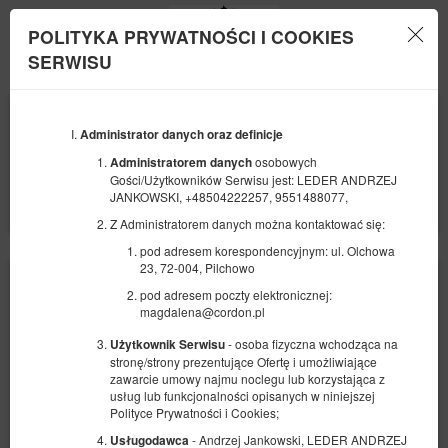
POLITYKA PRYWATNOŚCI I COOKIES
Menu
SERWISU
POCZĄTEK
KONIEC
15
20
SIERPNIA
Administrator danych oraz definicje
SIERPNIA
2026
2026
osobowych
Administratorem danych
Gości/Użytkowników Serwisu jest: LEDER ANDRZEJ
LICZBA OSÓB
JANKOWSKI, +48504222257, 9551488077,
2
FILTRY
Z Administratorem danych można kontaktować się:
pod adresem korespondencyjnym: ul. Olchowa
23, 72-004, Pilchowo
pod adresem poczty elektronicznej:
magdalena@cordon.pl
- osoba fizyczna wchodząca na
Użytkownik Serwisu
stronę/strony prezentujące Ofertę i umożliwiające
zawarcie umowy najmu noclegu lub korzystająca z
usług lub funkcjonalności opisanych w niniejszej
Polityce Prywatności i Cookies;
- Andrzej Jankowski, LEDER ANDRZEJ
Usługodawca