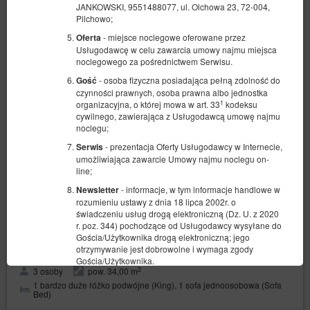
JANKOWSKI, 9551488077, ul. Olchowa 23, 72-004,
Pilchowo;
- miejsce noclegowe oferowane przez
Oferta
Usługodawcę w celu zawarcia umowy najmu miejsca
noclegowego za pośrednictwem Serwisu.
- osoba fizyczna posiadająca pełną zdolność do
Gość
czynności prawnych, osoba prawna albo jednostka
1
organizacyjna, o której mowa w art. 33
kodeksu
cywilnego, zawierająca z Usługodawcą umowę najmu
noclegu;
- prezentacja Oferty Usługodawcy w Internecie,
Serwis
umożliwiająca zawarcie Umowy najmu noclegu on-
line;
- informacje, w tym informacje handlowe w
Newsletter
rozumieniu ustawy z dnia 18 lipca 2002r. o
świadczeniu usług drogą elektroniczną (Dz. U. z 2020
r. poz. 344) pochodzące od Usługodawcy wysyłane do
Leo Royal Studio
Gościa/Użytkownika drogą elektroniczną; jego
otrzymywanie jest dobrowolne i wymaga zgody
Dostępna liczba: 1
Gościa/Użytkownika.
2
3 osoby
pow. 34,00 m
- zbiór danych przechowywanych w Serwisie
Konto
1 bardzo duże łóżko podwójne (King), 1 sofa jednoosobowa (Sofa
oraz w systemie teleinformatycznym Usługodawcy
Bed)
dotyczący danego Gościa/Użytkownika oraz