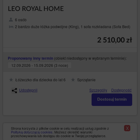
otrzymywania treści podobnej zawartości, a nawet tego
oczekują lub jest to ich bezpośrednim celem wizyty na
LEO ROYAL HOME
stronie/stronach Serwisu.
6 osób
Odbiorcy danych Użytkowników
2 bardzo duże łóżka podwójne (King), 1 sofa rozkładana (Sofa Bed)
Administrator danych ujawnia dane osobowe Użytkowników
wyłącznie podmiotom przetwarzającym na mocy zawartych
2 510,00 zł
umów powierzenia przetwarzania danych osobowych w
celu realizacji usług na rzecz Administratora danych, np.
hostingu i obsługi Strony, usługi IT, obsługi marketingowej i
PR.
(obiekt niedostępny w wybranym terminie):
Proponowany inny termin
Przesyłanie danych osobowych do państw trzecich
12.09.2026 - 15.09.2026 (3 noce)
Dane osobowe nie będą przetwarzane w państwach
trzecich.
Łóżeczko dla dziecka do lat 6
Sprzątanie
Prawa osób, których dane dotyczą
Udostępnij
Szczegóły
Dostępność
Każda osoba, której dane dotyczą, ma prawo:
Dostosuj termin
– uzyskania od
dostępu (art. 15 RODO)
Administratora danych potwierdzenia, czy
przetwarzane są jej dane osobowe. Jeżeli dane
o osobie są przetwarzane, jest ona uprawniona
do uzyskania dostępu do nich oraz uzyskania
X
Strona korzysta z plików cookie w celu realizacji usług zgodnie z
następujących informacji: o celach
Polityką dotyczącą cookies
. Możesz określić warunki
przechowywania lub dostępu do cookie w Twojej przeglądarce.
przetwarzania, kategoriach danych osobowych,